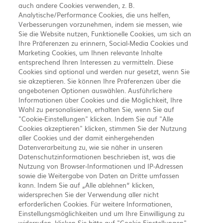
auch andere Cookies verwenden, z. B.
Analytische/Performance Cookies, die uns helfen,
Verbesserungen vorzunehmen, indem sie messen, wie
Sie die Website nutzen, Funktionelle Cookies, um sich an
Ihre Präferenzen zu erinnern, Social-Media Cookies und
Marketing Cookies, um Ihnen relevante Inhalte
entsprechend Ihren Interessen zu vermitteln. Diese
Cookies sind optional und werden nur gesetzt, wenn Sie
sie akzeptieren. Sie können Ihre Präferenzen über die
angebotenen Optionen auswählen. Ausführlichere
Informationen über Cookies und die Möglichkeit, Ihre
Wahl zu personalisieren, erhalten Sie, wenn Sie auf
"Cookie-Einstellungen" klicken. Indem Sie auf "Alle
Cookies akzeptieren" klicken, stimmen Sie der Nutzung
aller Cookies und der damit einhergehenden
Datenverarbeitung zu, wie sie näher in unseren
Datenschutzinformationen beschrieben ist, was die
Nutzung von Browser-Informationen und IP-Adressen
Chugai Pharma Germany GmbH
Amelia-Mary-Earhart-
sowie die Weitergabe von Daten an Dritte umfassen
kann. Indem Sie auf „Alle ablehnen“ klicken,
widersprechen Sie der Verwendung aller nicht
Straße 11b
60549 Frankfurt am Main
erforderlichen Cookies. Für weitere Informationen,
Einstellungsmöglichkeiten und um Ihre Einwilligung zu
CHUGAI PHARMA GERMANY GMBH legt großen Wert auf die Richtigkeit,
Vollständigkeit und Aktualität der hier präsentierten Inhalte. Dennoch
widerrufen, klicken Sie bitte auf "Cookie-Einstellungen".