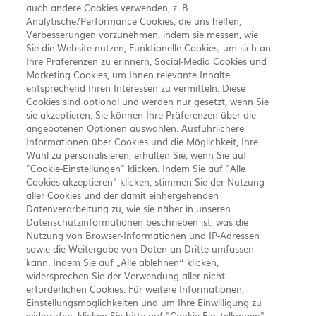
auch andere Cookies verwenden, z. B.
Analytische/Performance Cookies, die uns helfen,
Verbesserungen vorzunehmen, indem sie messen, wie
Sie die Website nutzen, Funktionelle Cookies, um sich an
Ihre Präferenzen zu erinnern, Social-Media Cookies und
Marketing Cookies, um Ihnen relevante Inhalte
entsprechend Ihren Interessen zu vermitteln. Diese
Cookies sind optional und werden nur gesetzt, wenn Sie
sie akzeptieren. Sie können Ihre Präferenzen über die
angebotenen Optionen auswählen. Ausführlichere
Informationen über Cookies und die Möglichkeit, Ihre
Wahl zu personalisieren, erhalten Sie, wenn Sie auf
"Cookie-Einstellungen" klicken. Indem Sie auf "Alle
Cookies akzeptieren" klicken, stimmen Sie der Nutzung
aller Cookies und der damit einhergehenden
Datenverarbeitung zu, wie sie näher in unseren
Datenschutzinformationen beschrieben ist, was die
Nutzung von Browser-Informationen und IP-Adressen
Chugai Pharma Germany GmbH
Amelia-Mary-Earhart-
sowie die Weitergabe von Daten an Dritte umfassen
kann. Indem Sie auf „Alle ablehnen“ klicken,
widersprechen Sie der Verwendung aller nicht
Straße 11b
60549 Frankfurt am Main
erforderlichen Cookies. Für weitere Informationen,
Einstellungsmöglichkeiten und um Ihre Einwilligung zu
CHUGAI PHARMA GERMANY GMBH legt großen Wert auf die Richtigkeit,
Vollständigkeit und Aktualität der hier präsentierten Inhalte. Dennoch
widerrufen, klicken Sie bitte auf "Cookie-Einstellungen".