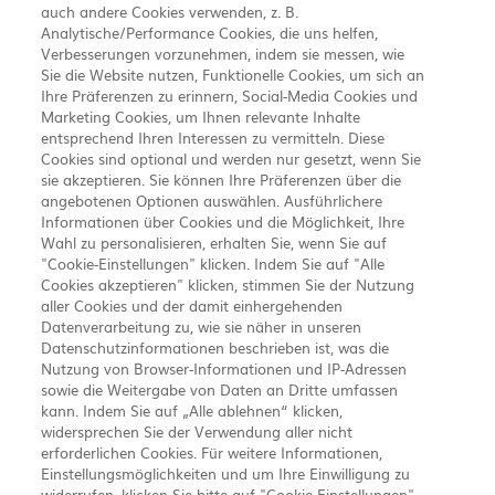
auch andere Cookies verwenden, z. B.
Analytische/Performance Cookies, die uns helfen,
Verbesserungen vorzunehmen, indem sie messen, wie
Sie die Website nutzen, Funktionelle Cookies, um sich an
Ihre Präferenzen zu erinnern, Social-Media Cookies und
Marketing Cookies, um Ihnen relevante Inhalte
entsprechend Ihren Interessen zu vermitteln. Diese
Cookies sind optional und werden nur gesetzt, wenn Sie
sie akzeptieren. Sie können Ihre Präferenzen über die
angebotenen Optionen auswählen. Ausführlichere
Informationen über Cookies und die Möglichkeit, Ihre
Wahl zu personalisieren, erhalten Sie, wenn Sie auf
"Cookie-Einstellungen" klicken. Indem Sie auf "Alle
Cookies akzeptieren" klicken, stimmen Sie der Nutzung
aller Cookies und der damit einhergehenden
Datenverarbeitung zu, wie sie näher in unseren
Datenschutzinformationen beschrieben ist, was die
Nutzung von Browser-Informationen und IP-Adressen
Chugai Pharma Germany GmbH
Amelia-Mary-Earhart-
sowie die Weitergabe von Daten an Dritte umfassen
kann. Indem Sie auf „Alle ablehnen“ klicken,
widersprechen Sie der Verwendung aller nicht
Straße 11b
60549 Frankfurt am Main
erforderlichen Cookies. Für weitere Informationen,
Einstellungsmöglichkeiten und um Ihre Einwilligung zu
CHUGAI PHARMA GERMANY GMBH legt großen Wert auf die Richtigkeit,
Vollständigkeit und Aktualität der hier präsentierten Inhalte. Dennoch
widerrufen, klicken Sie bitte auf "Cookie-Einstellungen".