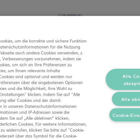
C-DE-00000192
okies, um die korrekte und sichere Funktion
Datenschutzinformationen für die Nutzung
Webseite auch andere Cookies verwenden, z.
n, Verbesserungen vorzunehmen, indem sie
okies, um sich an Ihre Präferenzen zu
ies, um Ihnen relevante Inhalte
Alle Co
 Cookies sind optional und werden nur
 Präferenzen über die angebotenen Optionen
akzept
ies und die Möglichkeit, Ihre Wahl zu
Einstellungen" klicken. Indem Sie auf "Alle
H
Amelia-Mary-Earhart-Straße 11b
60549 Frankfurt am Main
Alle ab
ung aller Cookies und der damit
er in unseren Datenschutzinformationen
 auf die Richtigkeit, Vollständigkeit und Aktualität der hier p
rmationen und IP-Adressen sowie die
Cookie-Eins
r die Richtigkeit, Vollständigkeit und Aktualität der Inhalte.
em Sie auf „Alle ablehnen“ klicken,
 Schäden, die in Zusammenhang mit der Verwendung dieser Inhal
derlichen Cookies. Für weitere Informationen,
hmen Sie bitte dem "Impressum".
zu widerrufen, klicken Sie bitte auf "Cookie-
derzeit über das Symbol für die Cookie-
mgrad Markendesign