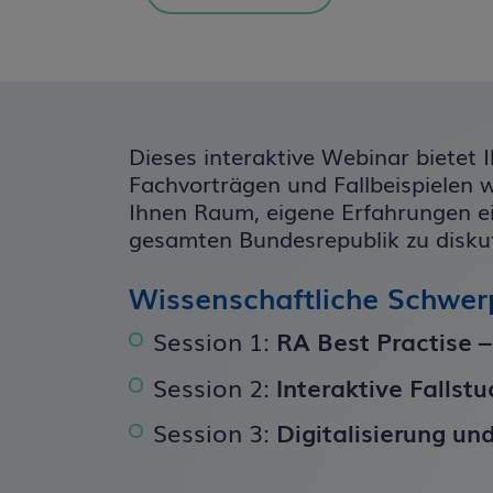
und speichern.
Kontext, insbesond
Referenten.
Medizinisch-wissen
zugelassenen Anwe
damit kein Einsatz
Fachinformationen
Die Abgabe der Mat
Dieses interaktive Webinar bietet 
persönliche Auswa
Fachvorträgen und Fallbeispielen w
Die Informationen
Ihnen Raum, eigene Erfahrungen ei
gesamten Bundesrepublik zu diskut
Disclaimer für g
und speichern.
Wissenschaftliche Schwer
Session 1:
RA Best Practise –
Session 2:
Interaktive Fallstu
Session 3:
Digitalisierung u