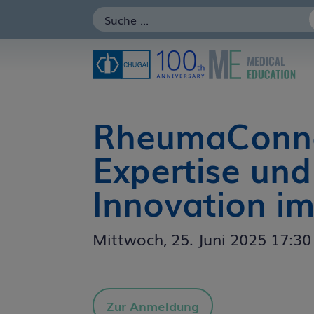
RheumaConne
Expertise und
Innovation im
Mittwoch, 25. Juni 2025 17:30
Die Inhalte diese
ausgewählt und zus
Themengebiete Hä
Zur Anmeldung
Disclaimer für g
Die Interpretatio