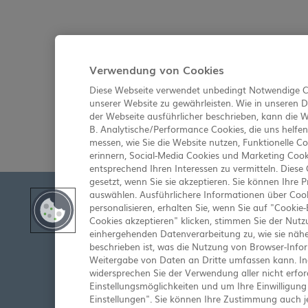
Verwendung von Cookies
Diese Webseite verwendet unbedingt Notwendige Co
unserer Website zu gewährleisten. Wie in unseren 
der Webseite ausführlicher beschrieben, kann die 
B. Analytische/Performance Cookies, die uns helfe
messen, wie Sie die Website nutzen, Funktionelle Co
erinnern, Social-Media Cookies und Marketing Cook
entsprechend Ihren Interessen zu vermitteln. Diese
gesetzt, wenn Sie sie akzeptieren. Sie können Ihre
auswählen. Ausführlichere Informationen über Cook
personalisieren, erhalten Sie, wenn Sie auf "Cookie-
Chugai Pharma Germany Gmb
Cookies akzeptieren" klicken, stimmen Sie der Nutz
einhergehenden Datenverarbeitung zu, wie sie näh
CHUGAI PHARMA GERMANY GMBH legt großen Wert
beschrieben ist, was die Nutzung von Browser-Info
CHUGAI PHARMA GERMANY GMBH keine Garantie fü
Weitergabe von Daten an Dritte umfassen kann. Ind
CHUGAI PHARMA GERMANY GMBH haftet nicht für
widersprechen Sie der Verwendung aller nicht erfor
rechtlichen Hinweisen und Datenschutz entne
Einstellungsmöglichkeiten und um Ihre Einwilligung 
Einstellungen". Sie können Ihre Zustimmung auch je
Gestaltung und Programmierung Website:
for