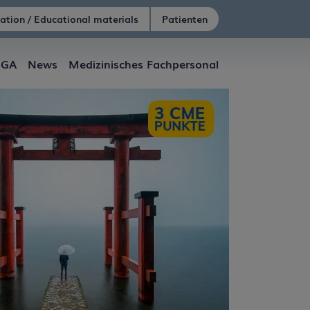
ation / Educational materials
Patienten
iGA
News
Medizinisches Fachpersonal
men mit Referenten,
sicht in die
n medizinischen
Bestätigen