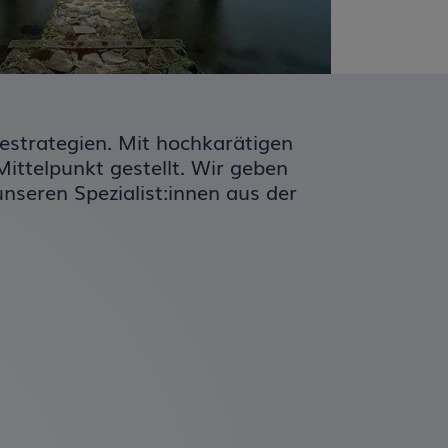
rtungsbereich des
über die
ch darauf hin, dass
 im Sinne der
erung bzw. durch
iestrategien. Mit hochkarätigen
ittelpunkt gestellt. Wir geben
nseren Spezialist:innen aus der
kzeptieren